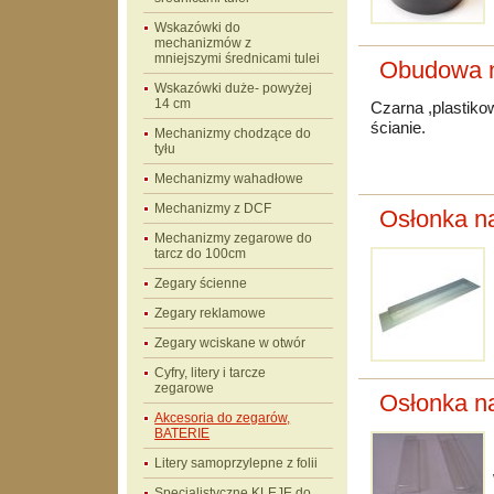
Wskazówki do
mechanizmów z
mniejszymi średnicami tulei
Obudowa n
Wskazówki duże- powyżej
14 cm
Czarna ,plasti
ścianie.
Mechanizmy chodzące do
tyłu
Mechanizmy wahadłowe
Mechanizmy z DCF
Osłonka n
Mechanizmy zegarowe do
tarcz do 100cm
Zegary ścienne
Zegary reklamowe
Zegary wciskane w otwór
Cyfry, litery i tarcze
zegarowe
Osłonka n
Akcesoria do zegarów,
BATERIE
Litery samoprzylepne z folii
Specjalistyczne KLEJE do