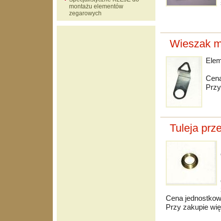
montażu elementów
zegarowych
Wieszak m
Ele
Cena
Przy
Tuleja prz
Cena jednostkowa
Przy zakupie wię