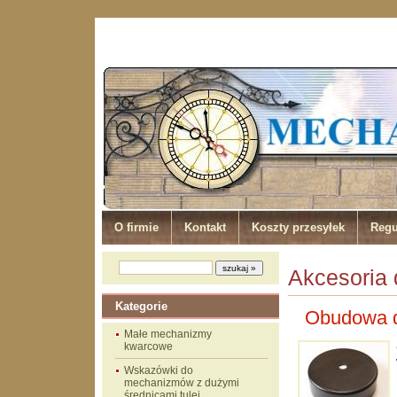
O firmie
Kontakt
Koszty przesyłek
Regu
Akcesoria
Kategorie
Obudowa d
Małe mechanizmy
kwarcowe
Wskazówki do
mechanizmów z dużymi
średnicami tulei